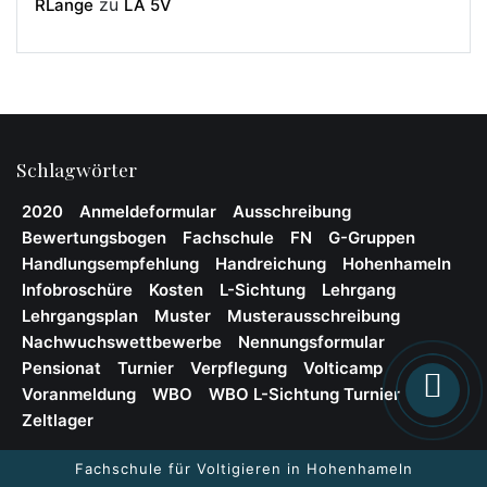
zu
RLange
LA 5V
Schlagwörter
2020
Anmeldeformular
Ausschreibung
Bewertungsbogen
Fachschule
FN
G-Gruppen
Handlungsempfehlung
Handreichung
Hohenhameln
Infobroschüre
Kosten
L-Sichtung
Lehrgang
Lehrgangsplan
Muster
Musterausschreibung
Nachwuchswettbewerbe
Nennungsformular
Pensionat
Turnier
Verpflegung
Volticamp
Voranmeldung
WBO
WBO L-Sichtung Turnier
Word
Zeltlager
Fachschule für Voltigieren in Hohenhameln