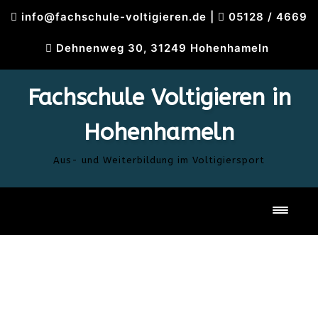
Skip
info@fachschule-voltigieren.de
|
05128 / 4669
to
content
Dehnenweg 30, 31249 Hohenhameln
Fachschule Voltigieren in
Hohenhameln
Aus- und Weiterbildung im Voltigiersport
Toggl