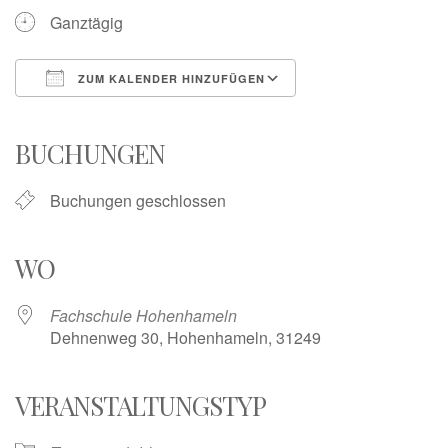
Ganztägig
ZUM KALENDER HINZUFÜGEN
ICS herunterladen
Google Kalender
iCalendar
Office 365
Outlook Live
BUCHUNGEN
Buchungen geschlossen
WO
Fachschule Hohenhameln
Dehnenweg 30, Hohenhameln, 31249
VERANSTALTUNGSTYP