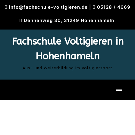
Skip
info@fachschule-voltigieren.de
|
05128 / 4669
to
content
Dehnenweg 30, 31249 Hohenhameln
Fachschule Voltigieren in
Hohenhameln
Aus- und Weiterbildung im Voltigiersport
Toggl