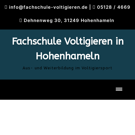
Skip
info@fachschule-voltigieren.de
|
05128 / 4669
to
content
Dehnenweg 30, 31249 Hohenhameln
Fachschule Voltigieren in
Hohenhameln
Aus- und Weiterbildung im Voltigiersport
Toggl