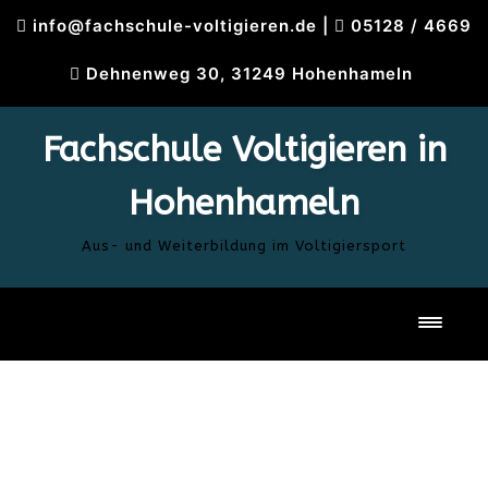
Skip
info@fachschule-voltigieren.de
|
05128 / 4669
to
content
Dehnenweg 30, 31249 Hohenhameln
Fachschule Voltigieren in
Hohenhameln
Aus- und Weiterbildung im Voltigiersport
Toggl