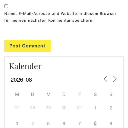
Name, E-Mail-Adresse und Website in diesem Browser
für meinen nächsten Kommentar speichern.
Kalender
M
D
M
D
F
S
S
27
28
29
30
31
1
2
8
3
4
5
6
7
9