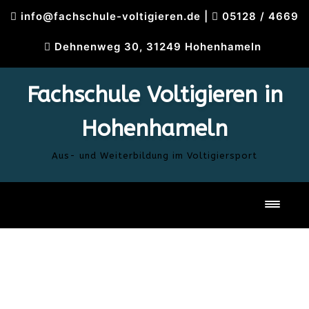
Skip
info@fachschule-voltigieren.de
|
05128 / 4669
to
content
Dehnenweg 30, 31249 Hohenhameln
Fachschule Voltigieren in
Hohenhameln
Aus- und Weiterbildung im Voltigiersport
Toggl