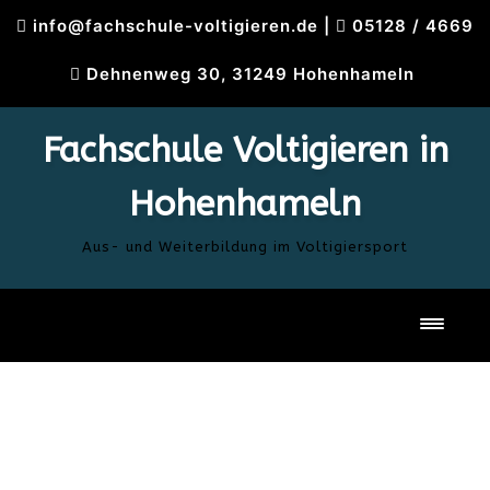
Skip
info@fachschule-voltigieren.de
|
05128 / 4669
to
content
Dehnenweg 30, 31249 Hohenhameln
Fachschule Voltigieren in
Hohenhameln
Aus- und Weiterbildung im Voltigiersport
Toggl