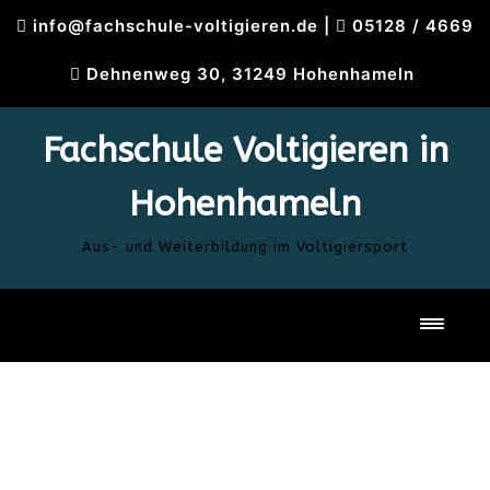
Skip
info@fachschule-voltigieren.de
|
05128 / 4669
to
content
Dehnenweg 30, 31249 Hohenhameln
Fachschule Voltigieren in
Hohenhameln
Aus- und Weiterbildung im Voltigiersport
Toggl